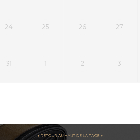
24
25
26
27
31
1
2
3
↑ RETOUR AU HAUT DE LA PAGE ↑