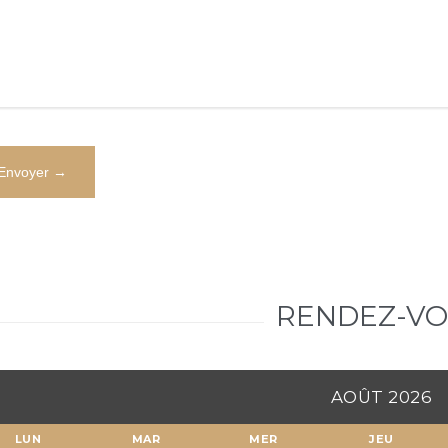
RENDEZ-V
AOÛT 2026
LUN
MAR
MER
JEU