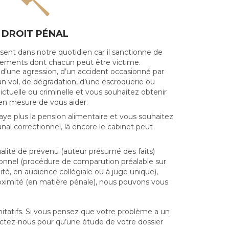

DROIT PÉNAL
ésent dans notre quotidien car il sanctionne de
ments dont chacun peut être victime.
 d’une agression, d’un accident occasionné par
un vol, de dégradation, d’une escroquerie ou
lictuelle ou criminelle et vous souhaitez obtenir
en mesure de vous aider.
aye plus la pension alimentaire et vous souhaitez
bunal correctionnel, là encore le cabinet peut
lité de prévenu (auteur présumé des faits)
ionnel (procédure de comparution préalable sur
ité, en audience collégiale ou à juge unique),
roximité (en matière pénale), nous pouvons vous
itatifs. Si vous pensez que votre problème a un
tactez-nous pour qu’une étude de votre dossier