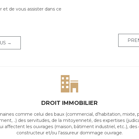
r et de vous assister dans ce
PRE
US →

DROIT IMMOBILIER
nes comme celui des baux (commercial, d’habitation, mixte, profe
t, ..) des servitudes, de la mitoyenneté, des expertises (judic
i affectent les ouvrages (maison, bâtiment industriel, etc..), de
constructeur et/ou l’assureur dommage ouvrage.