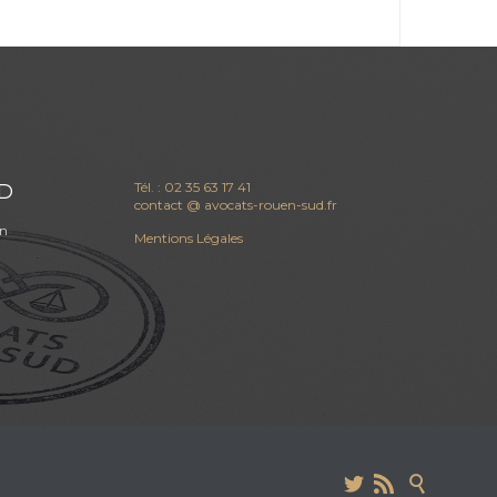
Tél. : 02 35 63 17 41
D
contact @ avocats-rouen-sud.fr
en
Mentions Légales


