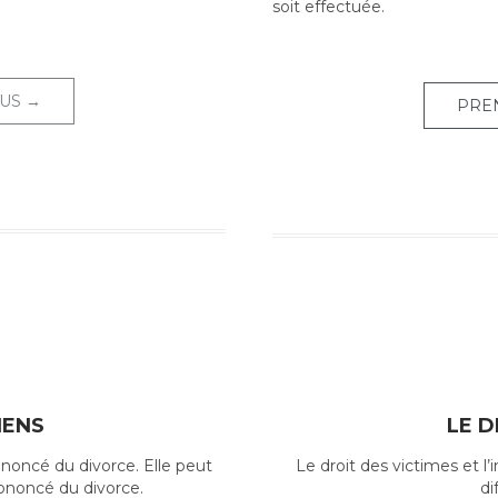
soit effectuée.
US →
PRE
IENS
LE D
ononcé du divorce. Elle peut
Le droit des victimes et l
ononcé du divorce.
di