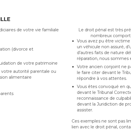
ILLE
iaires de votre vie familiale
Le droit pénal est très pr
nombreux comporte
Vous avez pu être victime
un véhicule non assuré, d’
ation (divorce et
d’autres faits de nature dé
réparation, nous sommes 
quidation de votre patrimoine
Votre ancien conjoint ne p
e votre autorité parentale ou
le faire citer devant le Tri
sion alimentaire
répondre à vos attentes.
Vous êtes convoqué en qua
devant le Tribunal Correct
parents
reconnaissance de culpabil
devant la Juridiction de p
assister.
Ces exemples ne sont pas lim
lien avec le droit pénal, con