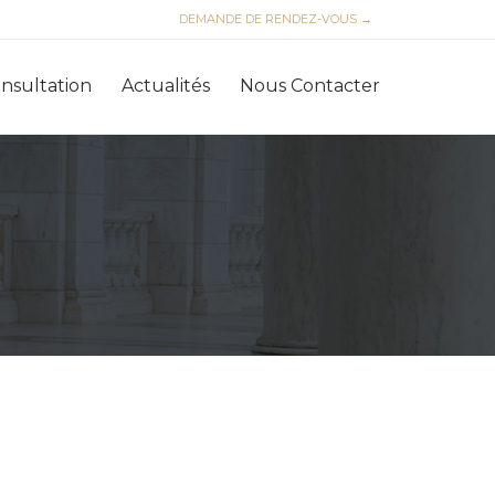
DEMANDE DE RENDEZ-VOUS →
Skip
nsultation
Actualités
Nous Contacter
to
content